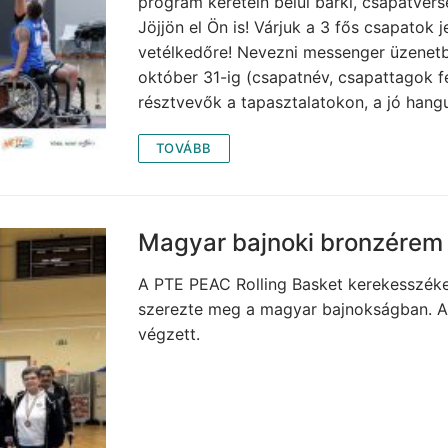
program keretein belül bárki, csapatvers
Jöjjön el Ön is! Várjuk a 3 fős csapatok 
vetélkedőre! Nevezni messenger üzenetb
október 31-ig (csapatnév, csapattagok f
résztvevők a tapasztalatokon, a jó hang
TOVÁBB
Magyar bajnoki bronzérem
A PTE PEAC Rolling Basket kerekesszéke
szerezte meg a magyar bajnokságban. A
végzett.