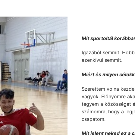
Mit sportoltál korábba
Igazából semmit. Hobbi
ezenkívül semmit.
Miért és milyen célokk
Szerettem volna kezden
vagyok. Előnyömre akar
tegyem a közösséget é
számomra, hogy a legj
csapatom.
Mit jelent neked ez a 