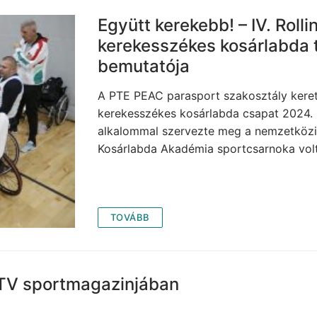
Együtt kerekebb! – IV. Rol
kerekesszékes kosárlabda 
bemutatója
A PTE PEAC parasport szakosztály kere
kerekesszékes kosárlabda csapat 2024.
alkalommal szervezte meg a nemzetközi 
Kosárlabda Akadémia sportcsarnoka volt
TOVÁBB
 TV sportmagazinjában