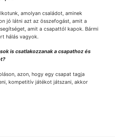
lkotunk, amolyan családot, aminek
n jó látni azt az összefogást, amit a
 segítséget, amit a csapattól kapok. Bármi
ért hálás vagyok.
ások is csatlakozzanak a csapathoz és
ot?
láson, azon, hogy egy csapat tagja
teni, kompetitív játékot játszani, akkor