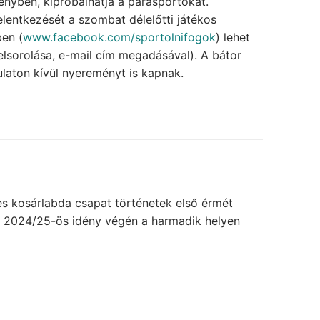
enyben, kipróbálhatja a parasportokat.
jelentkezését a szombat délelőtti játékos
en (
www.facebook.com/sportolnifogok
) lehet
elsorolása, e-mail cím megadásával). A bátor
ulaton kívül nyereményt is kapnak.
s kosárlabda csapat történetek első érmét
 2024/25-ös idény végén a harmadik helyen