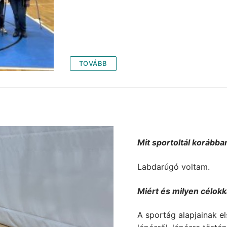
TOVÁBB
Mit sportoltál korábba
Labdarúgó voltam.
Miért és milyen célokk
A sportág alapjainak el