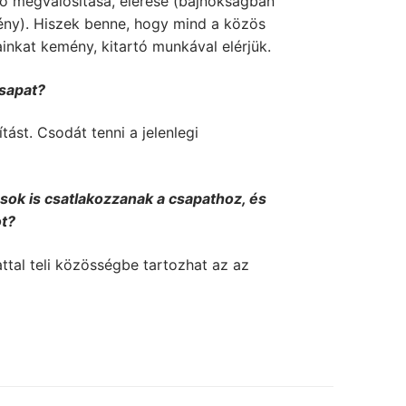
énő megvalósítása, elérése (bajnokságban
ény). Hiszek benne, hogy mind a közös
inkat kemény, kitartó munkával elérjük.
csapat?
tást. Csodát tenni a jelenlegi
sok is csatlakozzanak a csapathoz, és
ot?
ttal teli közösségbe tartozhat az az