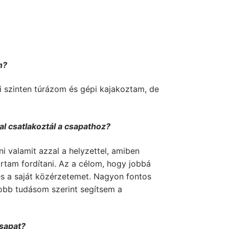
n?
 szinten túrázom és gépi kajakoztam, de
al csatlakoztál a csapathoz?
i valamit azzal a helyzettel, amiben
tam fordítani. Az a célom, hogy jobbá
s a saját közérzetemet. Nagyon fontos
obb tudásom szerint segítsem a
csapat?