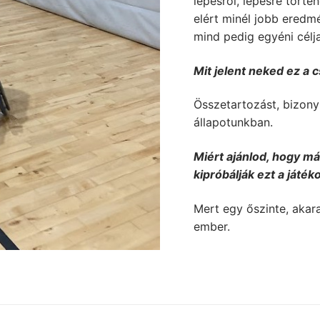
lépésről, lépésre tört
elért minél jobb eredm
mind pedig egyéni célja
Mit jelent neked ez a 
Összetartozást, bizonyí
állapotunkban.
Miért ajánlod, hogy má
kipróbálják ezt a játék
Mert egy őszinte, akara
ember.