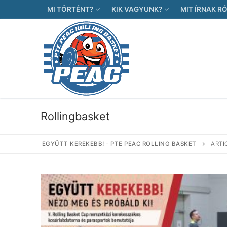
Ugrás
MI TÖRTÉNT?
KIK VAGYUNK?
MIT ÍRNAK R
a
tartalomra
Rollingbasket
EGYÜTT KEREKEBB! - PTE PEAC ROLLING BASKET
ARTI