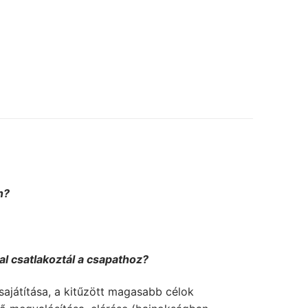
n?
al csatlakoztál a csapathoz?
sajátítása, a kitűzött magasabb célok