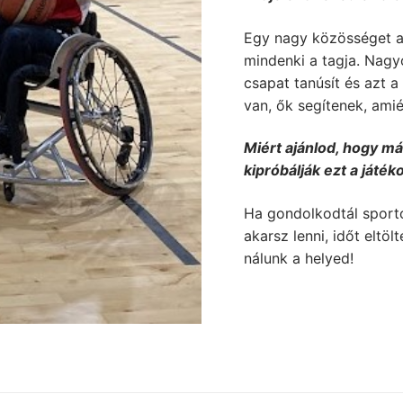
Egy nagy közösséget a
mindenki a tagja. Nagyo
csapat tanúsít és azt a
van, ők segítenek, ami
Miért ajánlod, hogy m
kipróbálják ezt a játék
Ha gondolkodtál sporto
akarsz lenni, időt eltöl
nálunk a helyed!