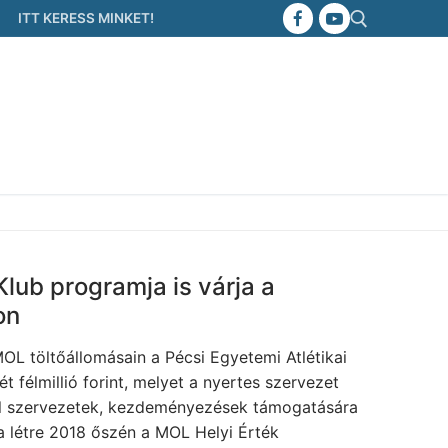
ITT KERESS MINKET!
Keresése:
Klub programja is várja a
on
MOL töltőállomásain a Pécsi Egyetemi Atlétikai
t félmillió forint, melyet a nyertes szervezet
vil szervezetek, kezdeményezések támogatására
ta létre 2018 őszén a MOL Helyi Érték