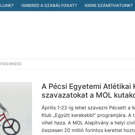
ÓLUNK?
ISMERED A SZABÁLYOKAT?
KIKRE SZÁMÍTHATUNK?
TEGORIZED
A Pécsi Egyetemi Atlétikai 
szavazatokat a MOL kutak
Április 1-22-ig lehet szavazni Pécsett a 
Klub „Együtt kerekebb!” programjára. A té
vihet haza. A MOL Alapítvány a helyi ci
összesen 20 millió forintos kerettel hoz