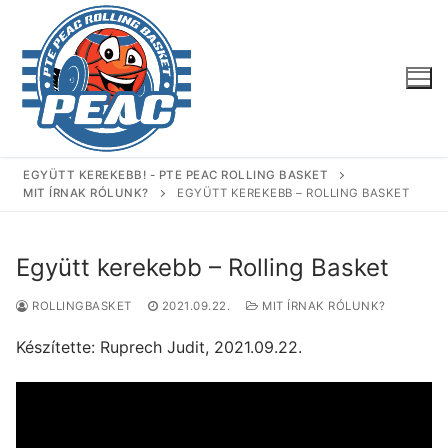
Ugrás
a
tartalomra
EGYÜTT KEREKEBB! - PTE PEAC ROLLING BASKET
MIT ÍRNAK RÓLUNK?
EGYÜTT KEREKEBB – ROLLING BASKET
Együtt kerekebb – Rolling Basket
ROLLINGBASKET
2021.09.22.
MIT ÍRNAK RÓLUNK?
Készítette: Ruprech Judit, 2021.09.22.