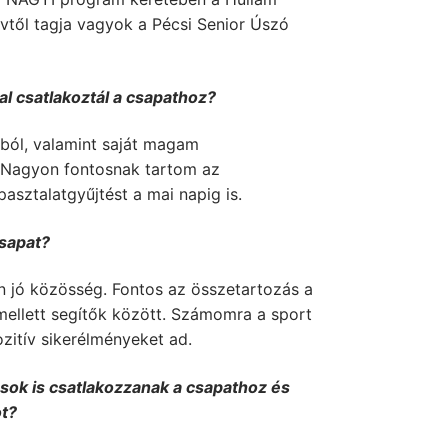
vtől tagja vagyok a Pécsi Senior Úszó
al csatlakoztál a csapathoz?
ból, valamint saját magam
 Nagyon fontosnak tartom az
asztalatgyűjtést a mai napig is.
csapat?
n jó közösség. Fontos az összetartozás a
mellett segítők között. Számomra a sport
ozitív sikerélményeket ad.
ások is csatlakozzanak a csapathoz és
ot?