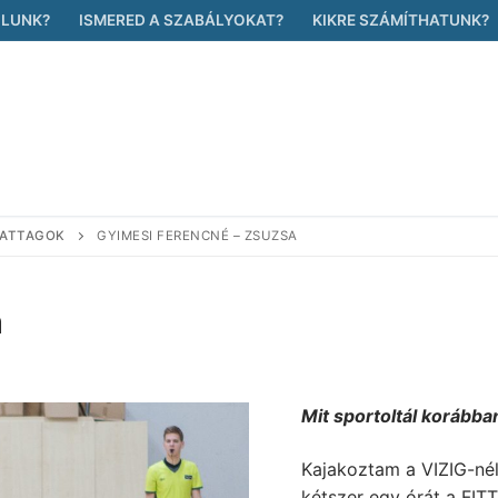
ÓLUNK?
ISMERED A SZABÁLYOKAT?
KIKRE SZÁMÍTHATUNK?
PATTAGOK
GYIMESI FERENCNÉ – ZSUZSA
a
Mit sportoltál korábba
Kajakoztam a VIZIG-nél
kétszer egy órát a FI