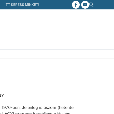
ITT KERESS MINKET!
Keresése:
n?
 1970-ben. Jelenleg is úszom (hetente
TT-NAGYI program keretében a Hullám