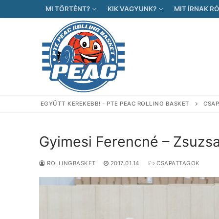
Ugrás
MI TÖRTÉNT?
KIK VAGYUNK?
MIT ÍRNAK R
a
tartalomra
EGYÜTT KEREKEBB! - PTE PEAC ROLLING BASKET
CSA
Gyimesi Ferencné – Zsuzs
ROLLINGBASKET
2017.01.14.
CSAPATTAGOK