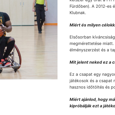
Fürdőben). A 2012-es é
Klubnak.
Miért és milyen célokk
Elsősorban kíváncsiság
megmérettetése miatt.
élményszerzést és a tap
Mit jelent neked ez a 
Ez a csapat egy nagyo
játékosok és a csapat 
hasznos időtöltés és p
Miért ajánlod, hogy m
kipróbálják ezt a játék