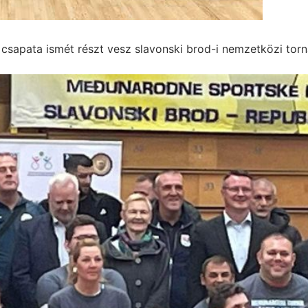
csapata ismét részt vesz slavonski brod-i nemzetközi torn