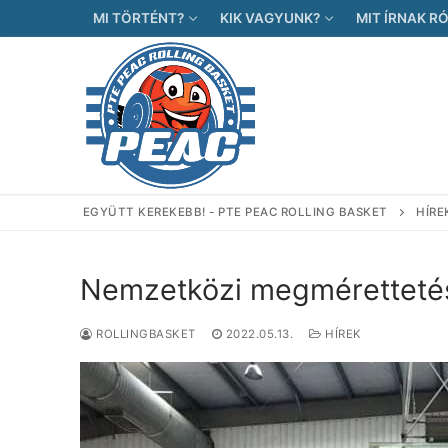
Ugrás
MI TÖRTÉNT?
KIK VAGYUNK?
MIT ÍRNAK R
a
tartalomra
EGYÜTT KEREKEBB! - PTE PEAC ROLLING BASKET
HÍRE
Nemzetközi megméretteté
ROLLINGBASKET
2022.05.13.
HÍREK