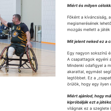
Miért és milyen célokk
Főként a kíváncsiság, a
megismerésének lehetős
mozgás mellett a játék
Mit jelent neked ez a 
Egy nagyon sokszínű é
A csapattagok egyéni am
Mindenki odafigyel a má
akarattal, egymást seg
legtöbbet. Ez a „csap
örülök, hogy egy ilyen 
Miért ajánlod, hogy m
kipróbálják ezt a játék
világnak ez a szeglete 