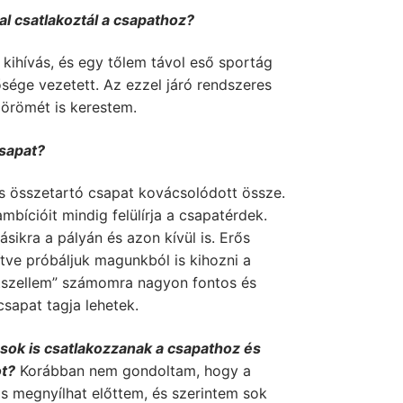
al csatlakoztál a csapathoz?
 kihívás, és egy tőlem távol eső sportág
ége vezetett. Az ezzel járó rendszeres
 örömét is kerestem.
csapat?
s összetartó csapat kovácsolódott össze.
bícióit mindig felülírja a csapatérdek.
sikra a pályán és azon kívül is. Erős
ítve próbáljuk magunkból is kihozni a
atszellem” számomra nagyon fontos és
csapat tagja lehetek.
ások is csatlakozzanak a csapathoz és
ot?
Korábban nem gondoltam, hogy a
is megnyílhat előttem, és szerintem sok