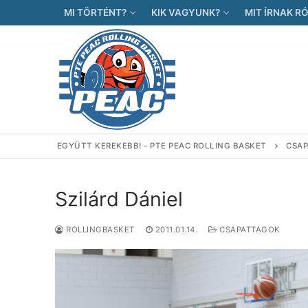
Ugrás
MI TÖRTÉNT?
KIK VAGYUNK?
MIT ÍRNAK R
a
tartalomra
EGYÜTT KEREKEBB! - PTE PEAC ROLLING BASKET
CSA
Szilárd Dániel
ROLLINGBASKET
2011.01.14.
CSAPATTAGOK