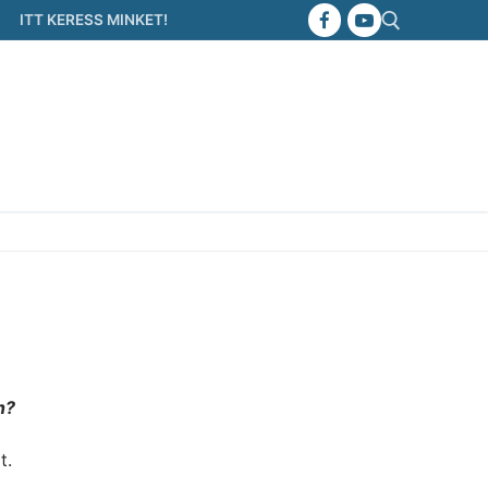
ITT KERESS MINKET!
Keresése:
n?
t.