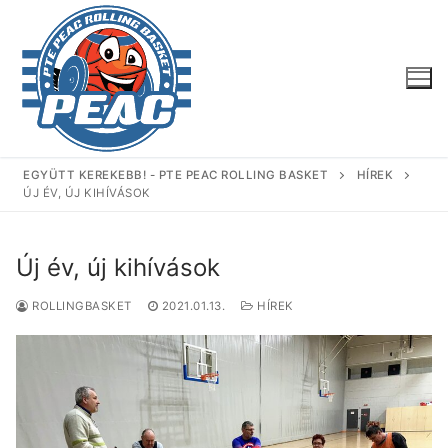
Ugrás
a
tartalomra
EGYÜTT KEREKEBB! - PTE PEAC ROLLING BASKET
HÍREK
ÚJ ÉV, ÚJ KIHÍVÁSOK
Új év, új kihívások
ROLLINGBASKET
2021.01.13.
HÍREK